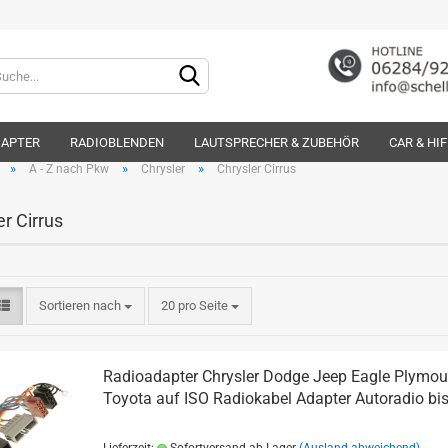
Lieferland
DAPTER
RADIOBLENDEN
LAUTSPRECHER & ZUBEHÖR
CAR & HI
»
»
»
A - Z nach Pkw
Chrysler
Chrysler Cirrus
er Cirrus
Konto e
Sortieren nach
20 pro Seite
Passwo
Radioadapter Chrysler Dodge Jeep Eagle Plymou
Toyota auf ISO Radiokabel Adapter Autoradio bi