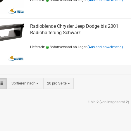
Lieferzeit:
Sofortversand ab Lager
(Ausland abweichend)
Radioblende Chrysler Jeep Dodge bis 2001
Radiohalterung Schwarz
Lieferzeit:
Sofortversand ab Lager
(Ausland abweichend)
Sortieren nach
20 pro Seite
1
bis
2
(von insgesamt
2
)