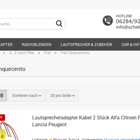
Lieferland
DAPTER
RADIOBLENDEN
LAUTSPRECHER & ZUBEHÖR
CAR & HI
»
»
»
A - Z nach Pkw
Fiat
Fiat Cinquecento
inquecento
Konto e
Sortieren nach
20 pro Seite
Passwo
Lautsprecheradapter Kabel 2 Stück Alfa Citroen F
UT
Lancia Peugeot