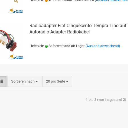
Lieferzeit:
Ware im Zulauf - Vorbestellen
(Ausland abweichend
Radioadapter Fiat Cinquecento Tempra Tipo auf
Autoradio Adapter Radiokabel
Lieferzeit:
Sofortversand ab Lager
(Ausland abweichend)
Sortieren nach
20 pro Seite
1
bis
2
(von insgesamt
2
)