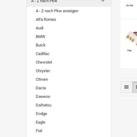
A - Z nach Pkw
A - Z nach Pkw anzeigen
Alfa Romeo
Audi
BMW
Buick
Cadillac
Chevrolet
Chrysler
Citroen
Dacia
Daewoo
Daihatsu
Dodge
Eagle
Fiat