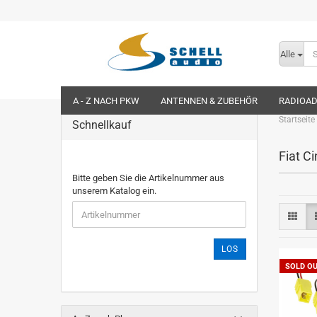
Alle
A - Z NACH PKW
ANTENNEN & ZUBEHÖR
RADIOA
Startseite
Schnellkauf
Fiat C
Bitte geben Sie die Artikelnummer aus
unserem Katalog ein.
LOS
SOLD O