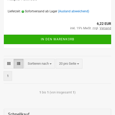
Lieferzeit:
Sofortversand ab Lager
(Ausland abweichend)
6,22 EUR
inkl. 19% MwSt. zzgl.
Versand
IN DEN WARENKORB
Sortieren nach
20 pro Seite
1
1
bis
1
(von insgesamt
1
)
Schnellkauf