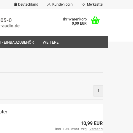
Deutschland
Kundenlogin
Merkzettel
Ihr Warenkorb
0,00 EUR
FI - EINBAUZUBEHÖR
WEITERE
rstellen
1
rt vergessen?
pter
10,99 EUR
inkl. 19% MwSt. zzgl.
Versand