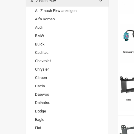
A - Z nach Pkw
A - Z nach Pkw anzeigen
Alfa Romeo
Audi
BMW
Buick
Cadillac
Chevrolet
Chrysler
Citroen
Dacia
Daewoo
Daihatsu
Dodge
Eagle
Fiat