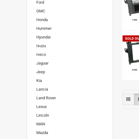
Ford
GMC
Honda
Hummer
Hyundai
SOLD O
Isuzu
Iveco
Jaguar
Jeep
Kia
Lancia
Land Rover
Lexus
Lincoln
MAN
Mazda