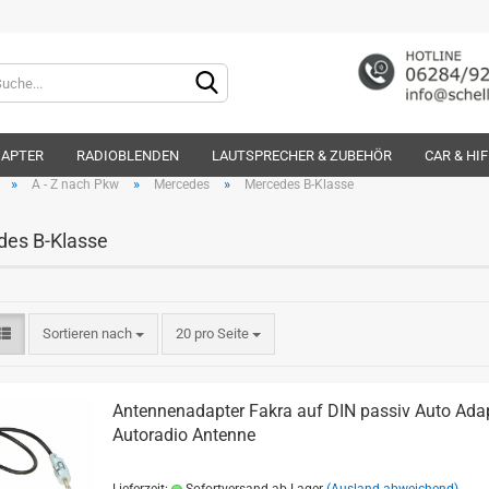
Lieferland
DAPTER
RADIOBLENDEN
LAUTSPRECHER & ZUBEHÖR
CAR & HI
»
»
»
A - Z nach Pkw
Mercedes
Mercedes B-Klasse
es B-Klasse
Konto e
Sortieren nach
20 pro Seite
Passwo
Antennenadapter Fakra auf DIN passiv Auto Ada
Autoradio Antenne