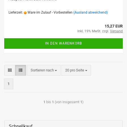
Lieferzeit:
Ware im Zulauf - Vorbestellen
(Ausland abweichend)
15,27 EUR
inkl. 19% MwSt. zzgl.
Versand
IN DEN WARENKORB
Sortieren nach
20 pro Seite
1
1
bis
1
(von insgesamt
1
)
Schnellkauf