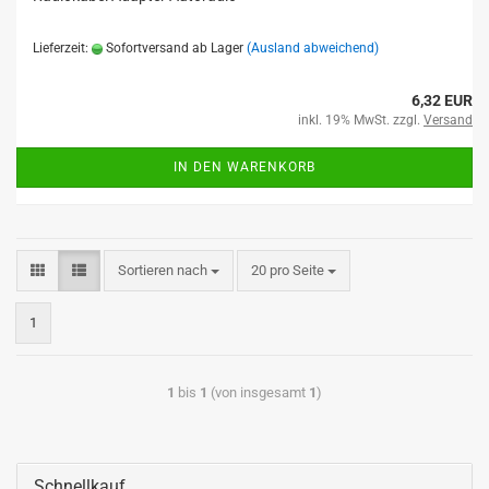
Lieferzeit:
Sofortversand ab Lager
(Ausland abweichend)
6,32 EUR
inkl. 19% MwSt. zzgl.
Versand
IN DEN WARENKORB
Sortieren nach
20 pro Seite
1
1
bis
1
(von insgesamt
1
)
Schnellkauf