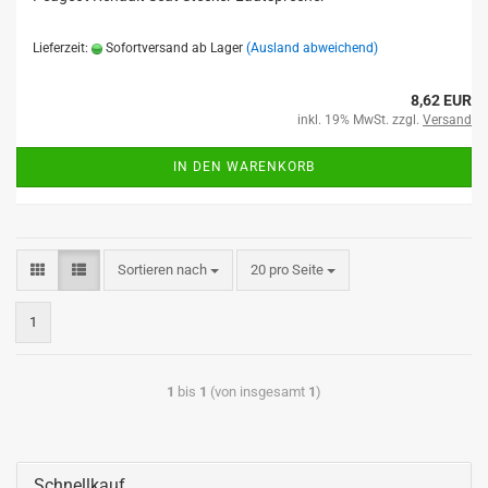
Lieferzeit:
Sofortversand ab Lager
(Ausland abweichend)
8,62 EUR
inkl. 19% MwSt. zzgl.
Versand
IN DEN WARENKORB
Sortieren nach
20 pro Seite
1
1
bis
1
(von insgesamt
1
)
Schnellkauf