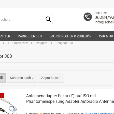
Lieferland
DAPTER
RADIOBLENDEN
LAUTSPRECHER & ZUBEHÖR
CAR & HI
»
»
»
A - Z nach Pkw
Peugeot
Peugeot 308
ot 308
Konto e
Sortieren nach
20 pro Seite
Passwo
Antennenadapter Fakra (Z) auf ISO mit
UT
Phantomeinspeisung Adapter Autoradio Antenne