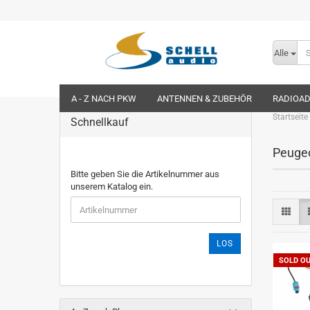
Alle
A - Z NACH PKW
ANTENNEN & ZUBEHÖR
RADIOA
Startseite
Schnellkauf
Peuge
Bitte geben Sie die Artikelnummer aus
unserem Katalog ein.
LOS
SOLD O