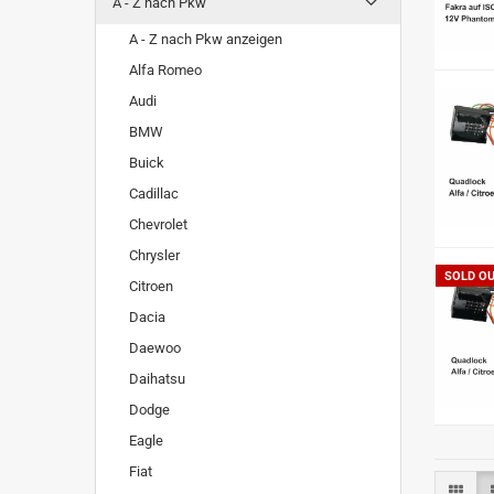
A - Z nach Pkw
A - Z nach Pkw anzeigen
Alfa Romeo
Audi
BMW
Buick
Cadillac
Chevrolet
Chrysler
SOLD O
Citroen
Dacia
Daewoo
Daihatsu
Dodge
Eagle
Fiat