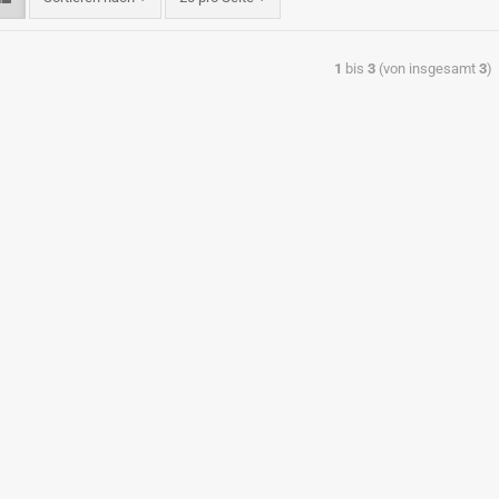
1
bis
3
(von insgesamt
3
)