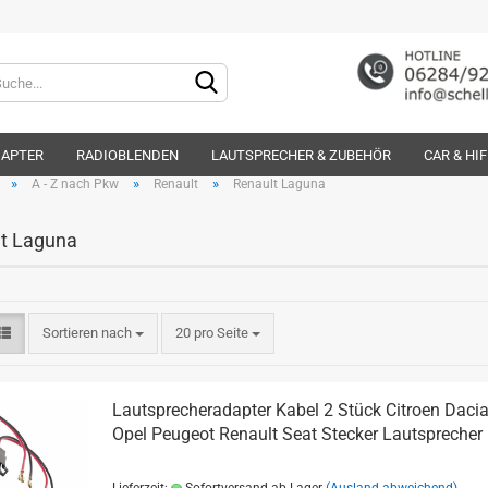
Lieferland
DAPTER
RADIOBLENDEN
LAUTSPRECHER & ZUBEHÖR
CAR & HI
»
»
»
A - Z nach Pkw
Renault
Renault Laguna
t Laguna
Konto e
Sortieren nach
20 pro Seite
Passwo
Lautsprecheradapter Kabel 2 Stück Citroen Dacia
Opel Peugeot Renault Seat Stecker Lautsprecher