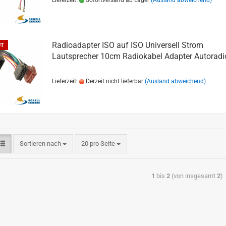
Lieferzeit:
Sofortversand ab Lager
(Ausland abweichend)
Radioadapter ISO auf ISO Universell Strom
UT
Lautsprecher 10cm Radiokabel Adapter Autoradi
Lieferzeit:
Derzeit nicht lieferbar
(Ausland abweichend)
Sortieren nach
20 pro Seite
1
bis
2
(von insgesamt
2
)