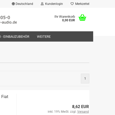
Deutschland
Kundenlogin
Merkzettel
Ihr Warenkorb
0,00 EUR
FI - EINBAUZUBEHÖR
WEITERE
rstellen
1
rt vergessen?
 Fiat
8,62 EUR
inkl. 19% MwSt. zzgl.
Versand