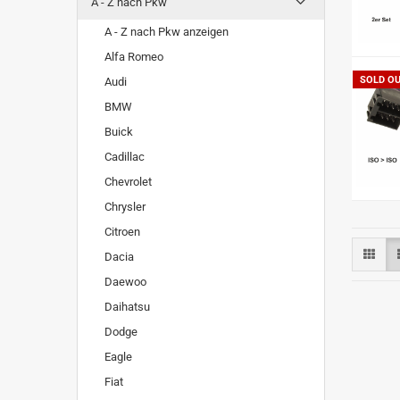
A - Z nach Pkw
A - Z nach Pkw anzeigen
Alfa Romeo
SOLD O
Audi
BMW
Buick
Cadillac
Chevrolet
Chrysler
Citroen
Dacia
Daewoo
Daihatsu
Dodge
Eagle
Fiat