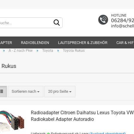
Lieferland
DAPTER
RADIOBLENDEN
LAUTSPRECHER & ZUBEHÖR
CAR & HI
»
»
»
A - Z nach Pkw
Toyota
Toyota Rukus
 Rukus
Konto e
Sortieren nach
20 pro Seite
Passwo
Radioadapter Citroen Daihatsu Lexus Toyota VW
Radiokabel Adapter Autoradio