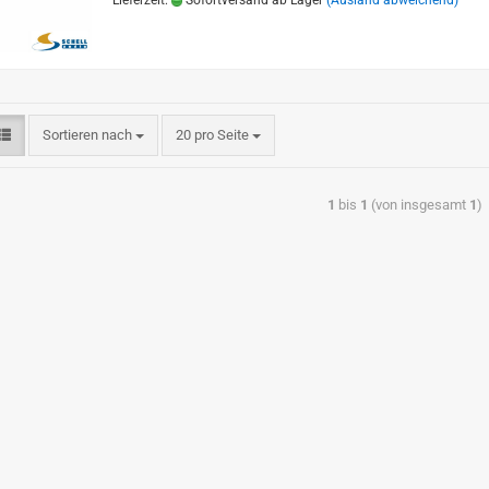
Lieferzeit:
Sofortversand ab Lager
(Ausland abweichend)
Sortieren nach
20 pro Seite
1
bis
1
(von insgesamt
1
)