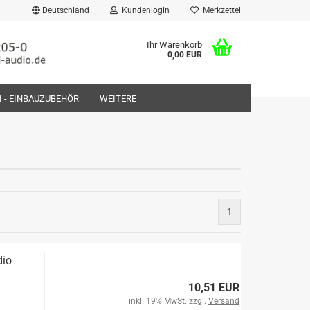
Deutschland
Kundenlogin
Merkzettel
Ihr Warenkorb
0,00 EUR
FI - EINBAUZUBEHÖR
WEITERE
rstellen
1
rt vergessen?
dio
10,51 EUR
inkl. 19% MwSt. zzgl.
Versand