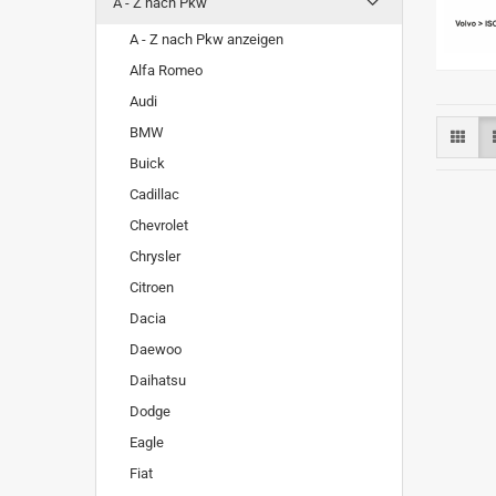
A - Z nach Pkw
A - Z nach Pkw anzeigen
Alfa Romeo
Audi
BMW
Buick
Cadillac
Chevrolet
Chrysler
Citroen
Dacia
Daewoo
Daihatsu
Dodge
Eagle
Fiat