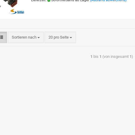
Lieferzeit:
Sofortversand ab Lager
(Ausland abweichend)
Sortieren nach
20 pro Seite
1
bis
1
(von insgesamt
1
)