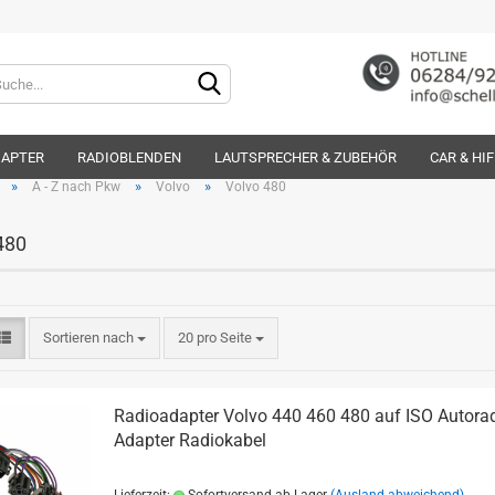
Lieferland
DAPTER
RADIOBLENDEN
LAUTSPRECHER & ZUBEHÖR
CAR & HI
»
»
»
A - Z nach Pkw
Volvo
Volvo 480
480
Konto e
Sortieren nach
20 pro Seite
Passwo
Radioadapter Volvo 440 460 480 auf ISO Autora
Adapter Radiokabel