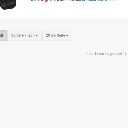
Lieferzeit:
Derzeit nicht lieferbar
(Ausland abweichend)
Sortieren nach
20 pro Seite
1
bis
1
(von insgesamt
1
)