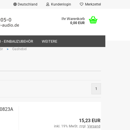
Deutschland
Kundenlogin
Merkzettel
Ihr Warenkorb
0,00 EUR
FI - EINBAUZUBEHÖR
WEITERE
»
ör
Gashebel
rstellen
1
rt vergessen?
-0823A
15,23 EUR
inkl. 19% MwSt. zzgl.
Versand