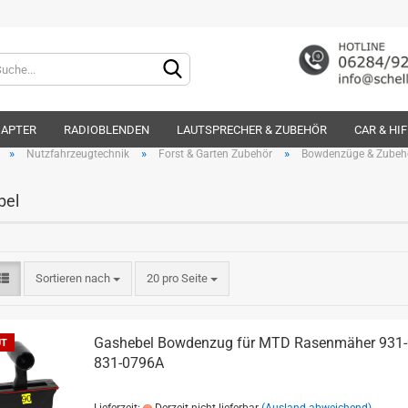
Lieferland
DAPTER
RADIOBLENDEN
LAUTSPRECHER & ZUBEHÖR
CAR & HI
»
»
»
Nutzfahrzeugtechnik
Forst & Garten Zubehör
Bowdenzüge & Zubeh
bel
Konto e
Sortieren nach
20 pro Seite
Passwo
Gashebel Bowdenzug für MTD Rasenmäher 931
UT
831-0796A