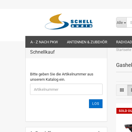
Alle
A - Z NACH PKW
ANTENNEN & ZUBEHÖR
RADIOA
Startseite
Schnellkauf
Gashe
Bitte geben Sie die Artikelnummer aus
unserem Katalog ein.
LOS
SOLD O