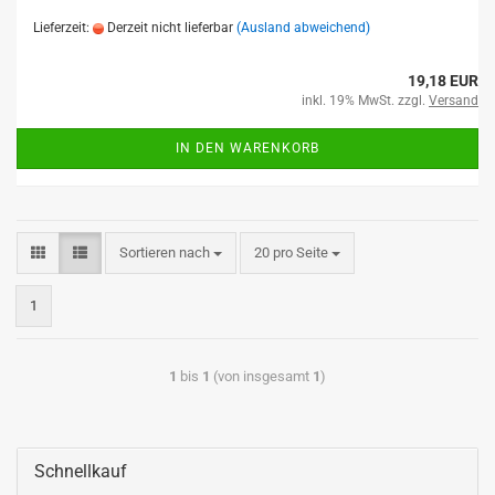
Lieferzeit:
Derzeit nicht lieferbar
(Ausland abweichend)
19,18 EUR
inkl. 19% MwSt. zzgl.
Versand
IN DEN WARENKORB
Sortieren nach
20 pro Seite
1
1
bis
1
(von insgesamt
1
)
Schnellkauf