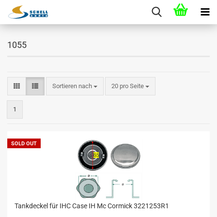
1055
Sortieren nach
20 pro Seite
1
SOLD OUT
Tankdeckel für IHC Case IH Mc Cormick 3221253R1