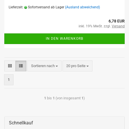
Lieferzeit:
Sofortversand ab Lager
(Ausland abweichend)
6,78 EUR
inkl. 19% MwSt. zzgl.
Versand
IN DEN WARENKORB
Sortieren nach
20 pro Seite
1
1
bis
1
(von insgesamt
1
)
Schnellkauf