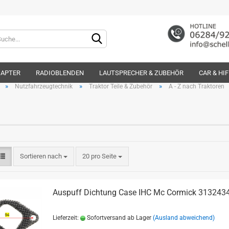
Lieferland
DAPTER
RADIOBLENDEN
LAUTSPRECHER & ZUBEHÖR
CAR & HI
»
»
»
Nutzfahrzeugtechnik
Traktor Teile & Zubehör
A - Z nach Traktoren
Konto e
Sortieren nach
20 pro Seite
Passwo
Auspuff Dichtung Case IHC Mc Cormick 313243
Lieferzeit:
Sofortversand ab Lager
(Ausland abweichend)