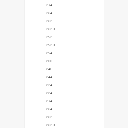
574
584
585
585 XL
595
595 XL
624
633
640
644
654
664
674
684
685
685 XL