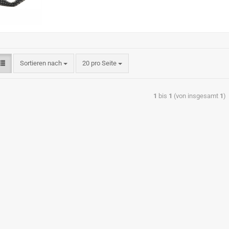
Sortieren nach
20 pro Seite
1
bis
1
(von insgesamt
1
)