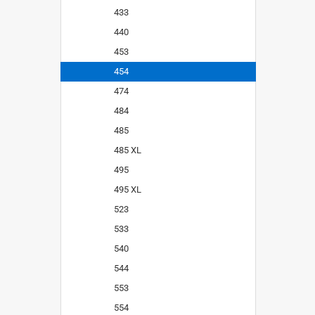
433
440
453
454
474
484
485
485 XL
495
495 XL
523
533
540
544
553
554