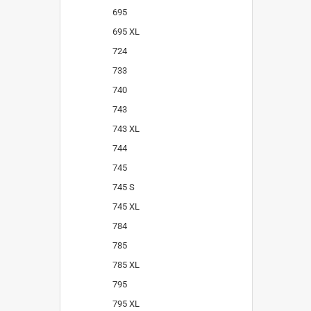
695
695 XL
724
733
740
743
743 XL
744
745
745 S
745 XL
784
785
785 XL
795
795 XL