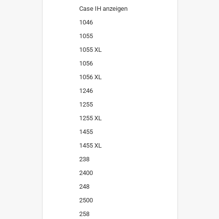
Case IH anzeigen
1046
1055
1055 XL
1056
1056 XL
1246
1255
1255 XL
1455
1455 XL
238
2400
248
2500
258