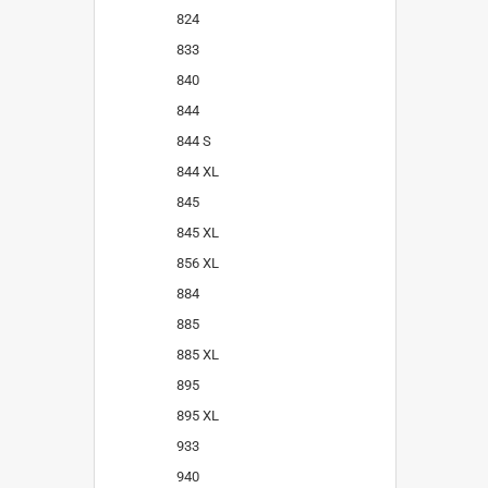
824
833
840
844
844 S
844 XL
845
845 XL
856 XL
884
885
885 XL
895
895 XL
933
940