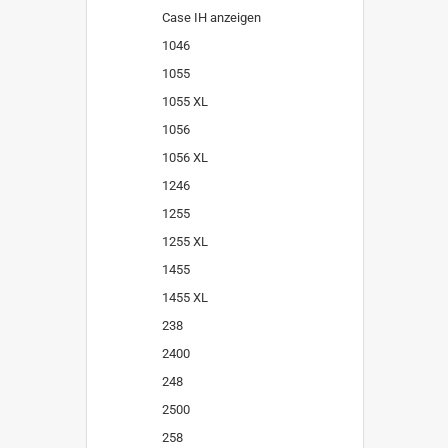
Case IH anzeigen
1046
1055
1055 XL
1056
1056 XL
1246
1255
1255 XL
1455
1455 XL
238
2400
248
2500
258