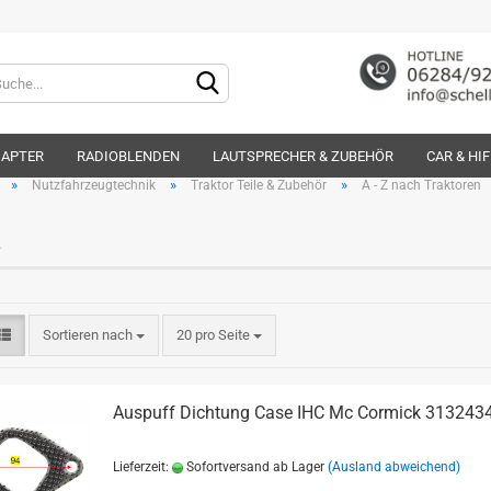
Lieferland
DAPTER
RADIOBLENDEN
LAUTSPRECHER & ZUBEHÖR
CAR & HI
»
»
»
Nutzfahrzeugtechnik
Traktor Teile & Zubehör
A - Z nach Traktoren
L
Konto e
Sortieren nach
20 pro Seite
Passwo
Auspuff Dichtung Case IHC Mc Cormick 313243
Lieferzeit:
Sofortversand ab Lager
(Ausland abweichend)