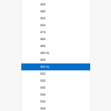
433
440
453
454
474
484
485
485 XL
495
495 XL
523
533
540
544
553
554