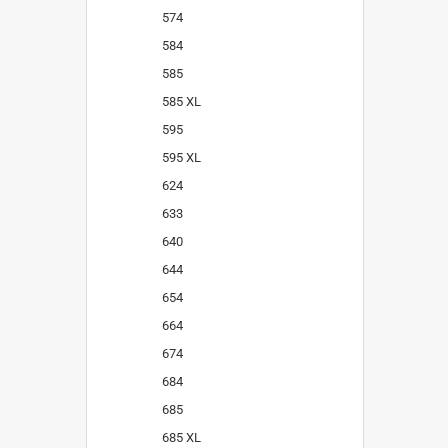
574
584
585
585 XL
595
595 XL
624
633
640
644
654
664
674
684
685
685 XL