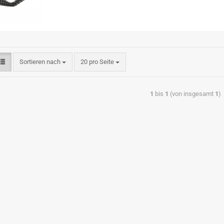
Sortieren nach
20 pro Seite
1
bis
1
(von insgesamt
1
)