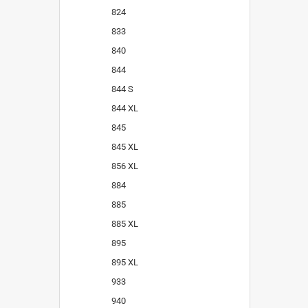
824
833
840
844
844 S
844 XL
845
845 XL
856 XL
884
885
885 XL
895
895 XL
933
940