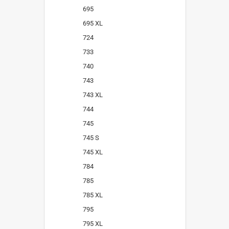
695
695 XL
724
733
740
743
743 XL
744
745
745 S
745 XL
784
785
785 XL
795
795 XL