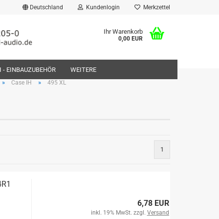
Deutschland
Kundenlogin
Merkzettel
Ihr Warenkorb
0,00 EUR
FI - EINBAUZUBEHÖR
WEITERE
»
»
Case IH
495 XL
rstellen
1
rt vergessen?
4R1
6,78 EUR
inkl. 19% MwSt. zzgl.
Versand