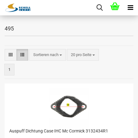
495
Sortieren nach
20 pro Seite
1
Auspuff Dichtung Case IHC Mc Cormick 3132434R1