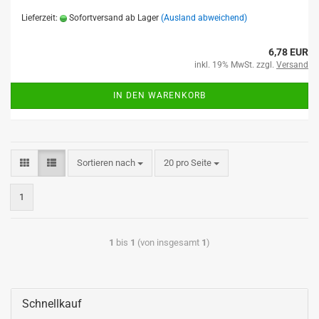
Lieferzeit:
Sofortversand ab Lager
(Ausland abweichend)
6,78 EUR
inkl. 19% MwSt. zzgl.
Versand
IN DEN WARENKORB
Sortieren nach
20 pro Seite
1
1
bis
1
(von insgesamt
1
)
Schnellkauf