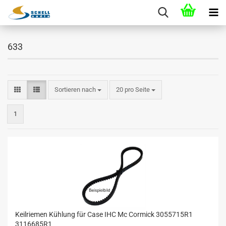
633
Sortieren nach
20 pro Seite
1
Keilriemen Kühlung für Case IHC Mc Cormick 3055715R1
3116685R1