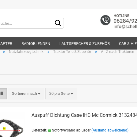
Lieferland
DAPTER
RADIOBLENDEN
LAUTSPRECHER & ZUBEHÖR
CAR & HI
»
»
»
Nutzfahrzeugtechnik
Traktor Teile & Zubehör
A - Z nach Traktoren
Konto e
Sortieren nach
20 pro Seite
Passwo
Auspuff Dichtung Case IHC Mc Cormick 313243
Lieferzeit:
Sofortversand ab Lager
(Ausland abweichend)