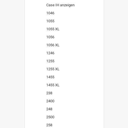
Case IH anzeigen
1046
1055
1055 XL
1056
1056 XL
1246
1255
1255 XL
1455
1455 XL
238
2400
248
2500
258