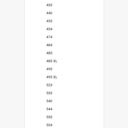
433
440
453
454
474
484
485
485 XL
495
495 XL
523
533
540
544
553
554