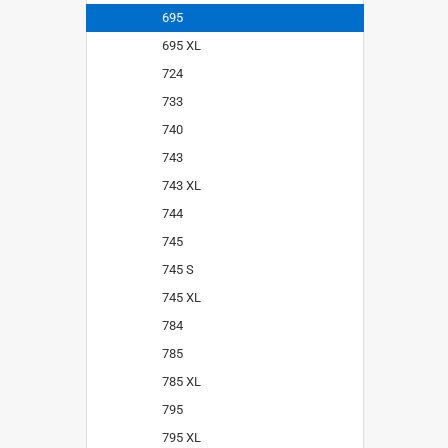
695
695 XL
724
733
740
743
743 XL
744
745
745 S
745 XL
784
785
785 XL
795
795 XL