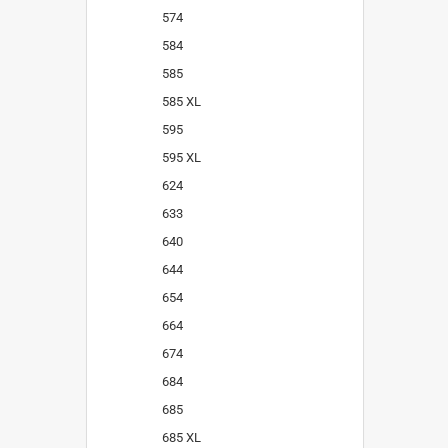
574
584
585
585 XL
595
595 XL
624
633
640
644
654
664
674
684
685
685 XL