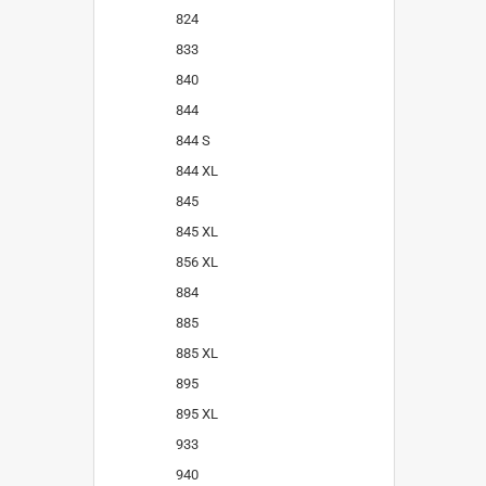
824
833
840
844
844 S
844 XL
845
845 XL
856 XL
884
885
885 XL
895
895 XL
933
940