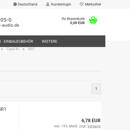
Deutschland
Kundenlogin
Merkzettel
Ihr Warenkorb
0,00 EUR
FI - EINBAUZUBEHÖR
WEITERE
»
»
Case IH
695
rstellen
1
rt vergessen?
4R1
6,78 EUR
inkl. 19% MwSt. zzgl.
Versand