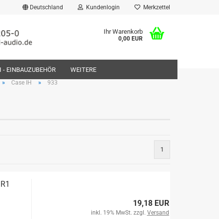
Deutschland
Kundenlogin
Merkzettel
Ihr Warenkorb
0,00 EUR
FI - EINBAUZUBEHÖR
WEITERE
»
»
Case IH
933
rstellen
1
rt vergessen?
3R1
19,18 EUR
inkl. 19% MwSt. zzgl.
Versand