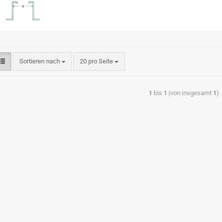
Sortieren nach
20 pro Seite
1
bis
1
(von insgesamt
1
)