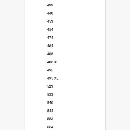
433
440
453
454
474
484
485
485 XL
495
495 XL
523
533
540
544
553
554