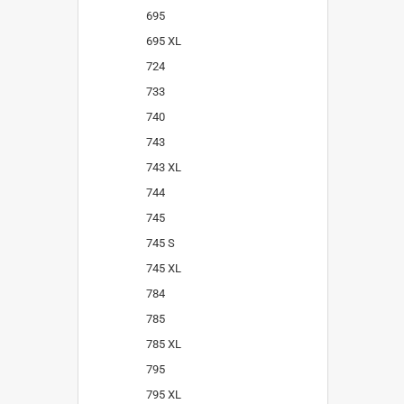
695
695 XL
724
733
740
743
743 XL
744
745
745 S
745 XL
784
785
785 XL
795
795 XL