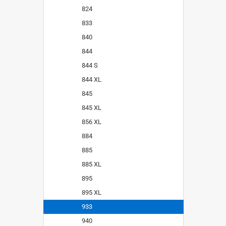
824
833
840
844
844 S
844 XL
845
845 XL
856 XL
884
885
885 XL
895
895 XL
933
940