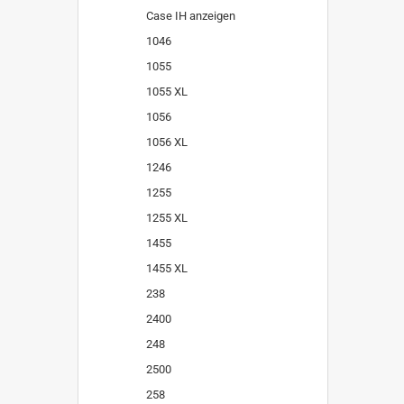
Case IH anzeigen
1046
1055
1055 XL
1056
1056 XL
1246
1255
1255 XL
1455
1455 XL
238
2400
248
2500
258