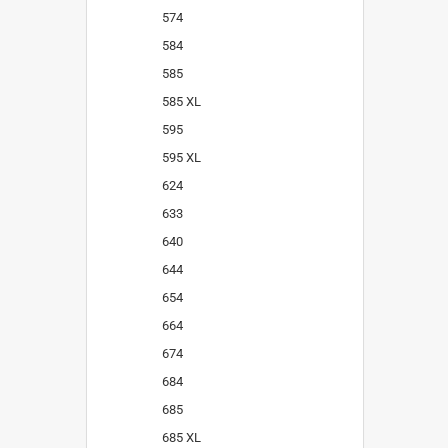
574
584
585
585 XL
595
595 XL
624
633
640
644
654
664
674
684
685
685 XL