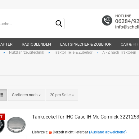
Lieferland
DAPTER
RADIOBLENDEN
LAUTSPRECHER & ZUBEHÖR
CAR & HI
»
»
»
Nutzfahrzeugtechnik
Traktor Teile & Zubehör
A - Z nach Traktoren
Konto e
Sortieren nach
20 pro Seite
Passwo
Tankdeckel für IHC Case IH Mc Cormick 322125
UT
Lieferzeit:
Derzeit nicht lieferbar
(Ausland abweichend)