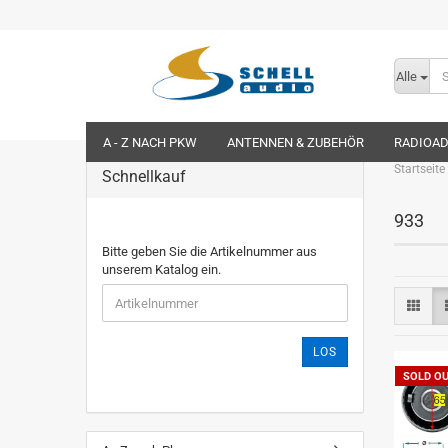
Alle
A - Z NACH PKW
ANTENNEN & ZUBEHÖR
RADIOA
Startseite
Schnellkauf
933
Bitte geben Sie die Artikelnummer aus
unserem Katalog ein.
LOS
SOLD O