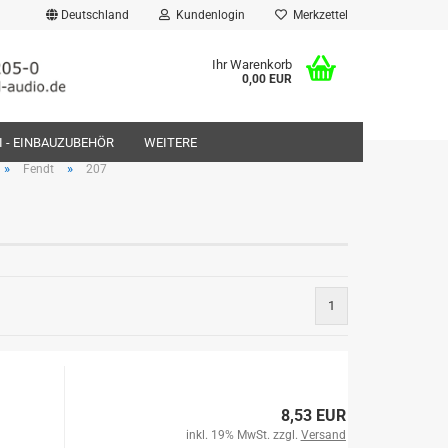
Deutschland
Kundenlogin
Merkzettel
Ihr Warenkorb
0,00 EUR
FI - EINBAUZUBEHÖR
WEITERE
»
»
Fendt
207
rstellen
1
rt vergessen?
8,53 EUR
inkl. 19% MwSt. zzgl.
Versand