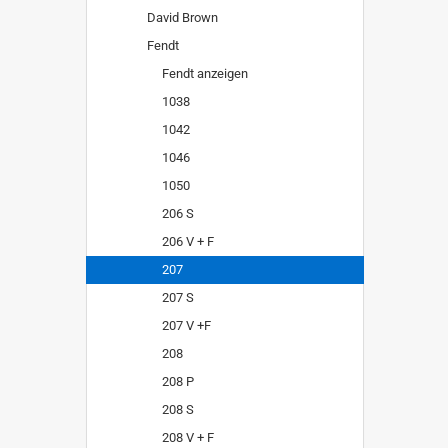
David Brown
Fendt
Fendt anzeigen
1038
1042
1046
1050
206 S
206 V + F
207
207 S
207 V +F
208
208 P
208 S
208 V + F