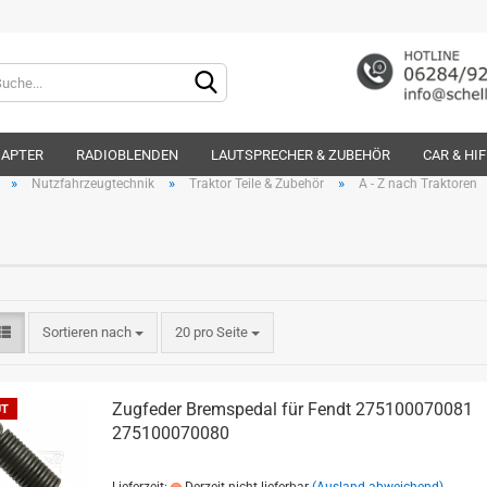
Lieferland
DAPTER
RADIOBLENDEN
LAUTSPRECHER & ZUBEHÖR
CAR & HI
»
»
»
Nutzfahrzeugtechnik
Traktor Teile & Zubehör
A - Z nach Traktoren
Konto e
Sortieren nach
20 pro Seite
Passwo
Zugfeder Bremspedal für Fendt 275100070081
UT
275100070080