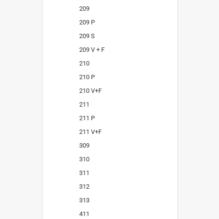
209
209 P
209 S
209 V + F
210
210 P
210 V+F
211
211 P
211 V+F
309
310
311
312
313
411