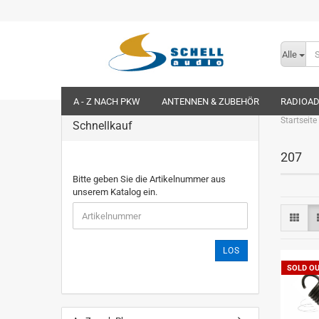
Alle
A - Z NACH PKW
ANTENNEN & ZUBEHÖR
RADIOA
Startseite
Schnellkauf
207
Bitte geben Sie die Artikelnummer aus
unserem Katalog ein.
LOS
SOLD O