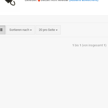
Lieferzeit:
Derzeit nicht lieferbar
(Ausland abweichend)
Sortieren nach
20 pro Seite
1
bis
1
(von insgesamt
1
)