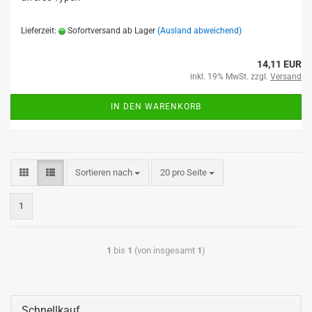
Lieferzeit:
Sofortversand ab Lager
(Ausland abweichend)
14,11 EUR
inkl. 19% MwSt. zzgl.
Versand
IN DEN WARENKORB
Sortieren nach
20 pro Seite
1
1
bis
1
(von insgesamt
1
)
Schnellkauf