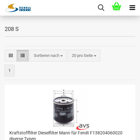
208 S
Sortieren nach
20 pro Seite
1
Kraftstofffilter Dieselfilter Mann für Fendt F138204060020
diverse Typen