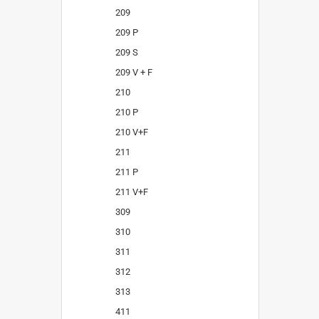
209
209 P
209 S
209 V + F
210
210 P
210 V+F
211
211 P
211 V+F
309
310
311
312
313
411