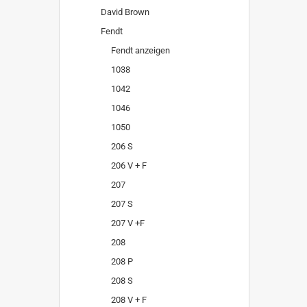
David Brown
Fendt
Fendt anzeigen
1038
1042
1046
1050
206 S
206 V + F
207
207 S
207 V +F
208
208 P
208 S
208 V + F