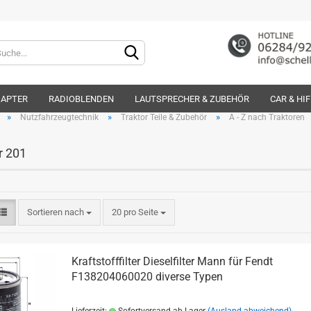
Lieferland
DAPTER
RADIOBLENDEN
LAUTSPRECHER & ZUBEHÖR
CAR & HI
»
»
»
Nutzfahrzeugtechnik
Traktor Teile & Zubehör
A - Z nach Traktoren
r 201
Konto e
Sortieren nach
20 pro Seite
Passwo
Kraftstofffilter Dieselfilter Mann für Fendt
F138204060020 diverse Typen