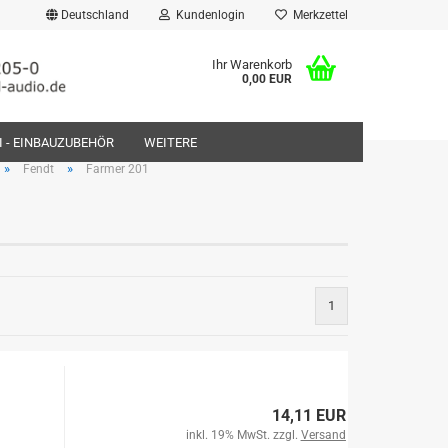
Deutschland
Kundenlogin
Merkzettel
Ihr Warenkorb
0,00 EUR
FI - EINBAUZUBEHÖR
WEITERE
»
»
Fendt
Farmer 201
rstellen
1
rt vergessen?
14,11 EUR
inkl. 19% MwSt. zzgl.
Versand