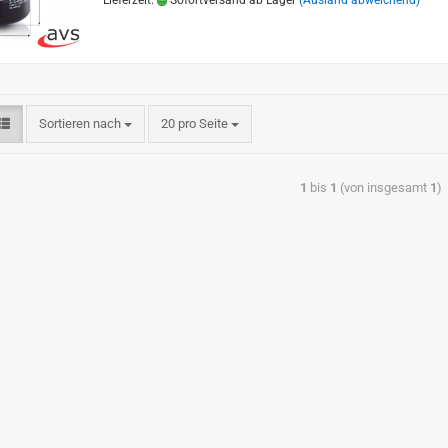
Lieferzeit:
Sofortversand ab Lager
(Ausland abweichend)
Sortieren nach
20 pro Seite
1
bis
1
(von insgesamt
1
)