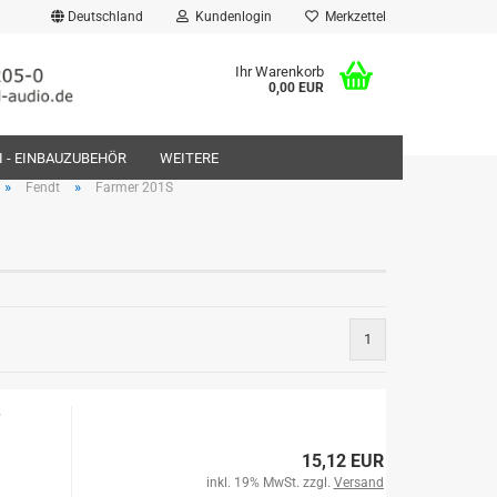
Deutschland
Kundenlogin
Merkzettel
Ihr Warenkorb
0,00 EUR
FI - EINBAUZUBEHÖR
WEITERE
»
»
Fendt
Farmer 201S
rstellen
1
rt vergessen?
15,12 EUR
inkl. 19% MwSt. zzgl.
Versand