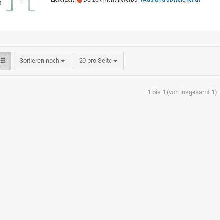
Lieferzeit:
Derzeit nicht lieferbar
(Ausland abweichend)
Sortieren nach
20 pro Seite
1
bis
1
(von insgesamt
1
)