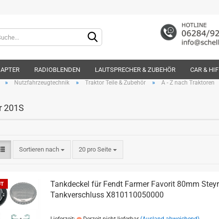
Lieferland
DAPTER
RADIOBLENDEN
LAUTSPRECHER & ZUBEHÖR
CAR & HI
»
»
»
Nutzfahrzeugtechnik
Traktor Teile & Zubehör
A - Z nach Traktoren
r 201S
Konto e
Sortieren nach
20 pro Seite
Passwo
Tankdeckel für Fendt Farmer Favorit 80mm Steyr
UT
Tankverschluss X810110050000