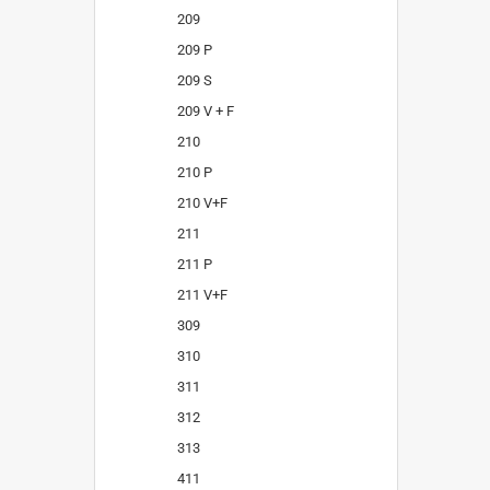
209
209 P
209 S
209 V + F
210
210 P
210 V+F
211
211 P
211 V+F
309
310
311
312
313
411