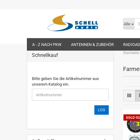
Alle
A - Z NACH PKW
ANTENNEN & ZUBEHÖR
RADIOA
Startseite
Schnellkauf
Farme
Bitte geben Sie die Artikelnummer aus
unserem Katalog ein.
LOS
SOLD O