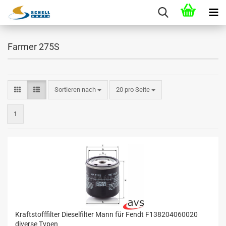
Farmer 275S
Sortieren nach
20 pro Seite
1
Kraftstofffilter Dieselfilter Mann für Fendt F138204060020
diverse Typen