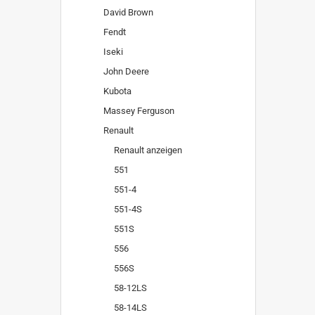
David Brown
Fendt
Iseki
John Deere
Kubota
Massey Ferguson
Renault
Renault anzeigen
551
551-4
551-4S
551S
556
556S
58-12LS
58-14LS