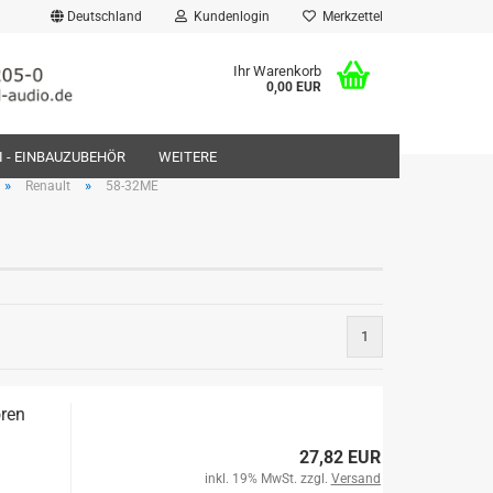
Deutschland
Kundenlogin
Merkzettel
Ihr Warenkorb
0,00 EUR
FI - EINBAUZUBEHÖR
WEITERE
»
»
Renault
58-32ME
rstellen
1
rt vergessen?
ren
27,82 EUR
inkl. 19% MwSt. zzgl.
Versand