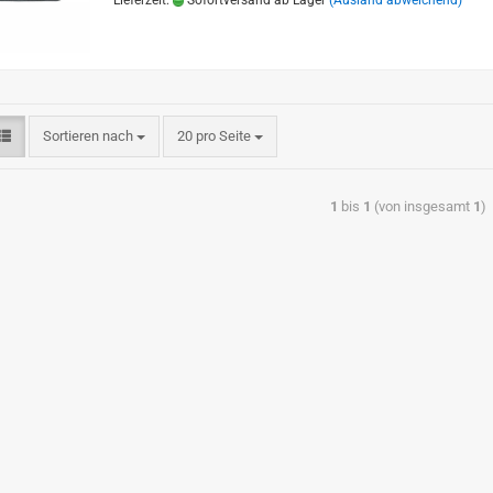
Lieferzeit:
Sofortversand ab Lager
(Ausland abweichend)
Sortieren nach
20 pro Seite
1
bis
1
(von insgesamt
1
)