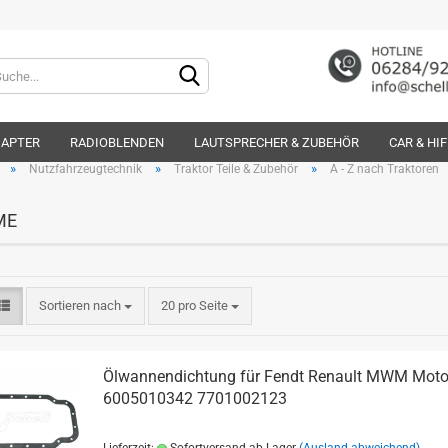
Lieferland
DAPTER
RADIOBLENDEN
LAUTSPRECHER & ZUBEHÖR
CAR & HI
»
»
»
Nutzfahrzeugtechnik
Traktor Teile & Zubehör
A - Z nach Traktoren
ME
Konto e
Sortieren nach
20 pro Seite
Passwo
Ölwannendichtung für Fendt Renault MWM Moto
6005010342 7701002123