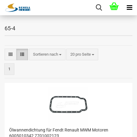
65-4
Sortieren nach
20 pro Seite
1
Ölwannendichtung für Fendt Renault MWM Motoren
6005010342 7701002123