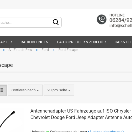
Lieferland
DAPTER
RADIOBLENDEN
LAUTSPRECHER & ZUBEHÖR
CAR & HI
»
»
»
A - Z nach Pkw
Ford
Ford Escape
scape
Konto e
Sortieren nach
20 pro Seite
Passwo
Antennenadapter US Fahrzeuge auf ISO Chrysler
Chevrolet Dodge Ford Jeep Adapter Antenne Aut