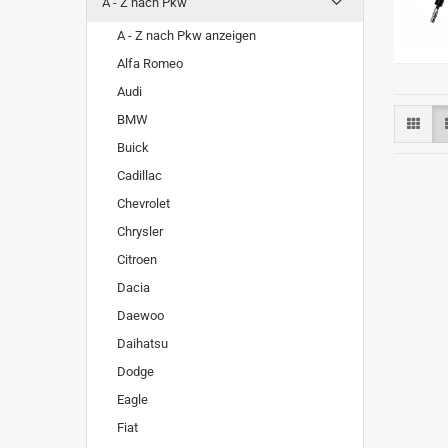
A - Z nach Pkw
A - Z nach Pkw anzeigen
Alfa Romeo
Audi
BMW
Buick
Cadillac
Chevrolet
Chrysler
Citroen
Dacia
Daewoo
Daihatsu
Dodge
Eagle
Fiat