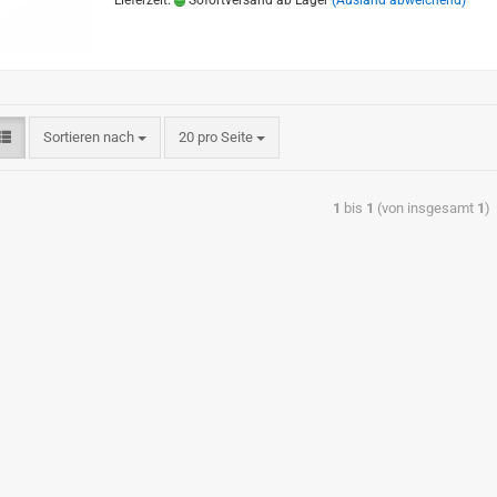
Lieferzeit:
Sofortversand ab Lager
(Ausland abweichend)
Sortieren nach
20 pro Seite
1
bis
1
(von insgesamt
1
)