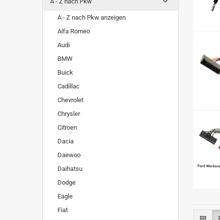
A - Z nach Pkw
A - Z nach Pkw anzeigen
Alfa Romeo
Audi
BMW
Buick
Cadillac
Chevrolet
Chrysler
Citroen
Dacia
Daewoo
Daihatsu
Dodge
Eagle
Fiat