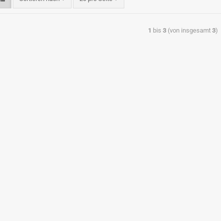
1
bis
3
(von insgesamt
3
)