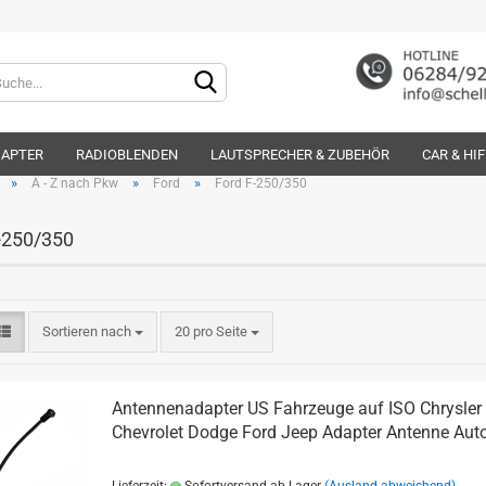
Lieferland
DAPTER
RADIOBLENDEN
LAUTSPRECHER & ZUBEHÖR
CAR & HI
»
»
»
A - Z nach Pkw
Ford
Ford F-250/350
-250/350
Konto e
Sortieren nach
20 pro Seite
Passwo
Antennenadapter US Fahrzeuge auf ISO Chrysler
Chevrolet Dodge Ford Jeep Adapter Antenne Aut