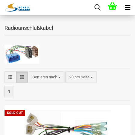
Radioanschlußkabel
Sortieren nach
20 pro Seite
1
SOLD OUT