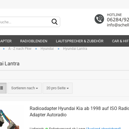
Lieferland
DAPTER
RADIOBLENDEN
LAUTSPRECHER & ZUBEHÖR
CAR & HI
»
»
»
A - Z nach Pkw
Hyundai
Hyundai Lantra
i Lantra
Konto e
Sortieren nach
20 pro Seite
Passwo
Radioadapter Hyundai Kia ab 1998 auf ISO Radi
Adapter Autoradio