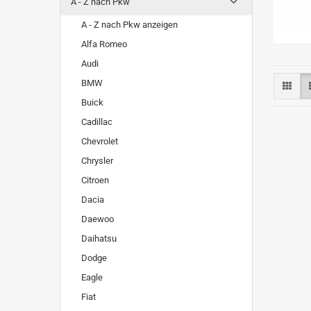
A - Z nach Pkw
A - Z nach Pkw anzeigen
Alfa Romeo
Audi
BMW
Buick
Cadillac
Chevrolet
Chrysler
Citroen
Dacia
Daewoo
Daihatsu
Dodge
Eagle
Fiat