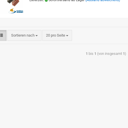
Lieferzeit:
Sofortversand ab Lager
(Ausland abweichend)
Sortieren nach
20 pro Seite
1
bis
1
(von insgesamt
1
)